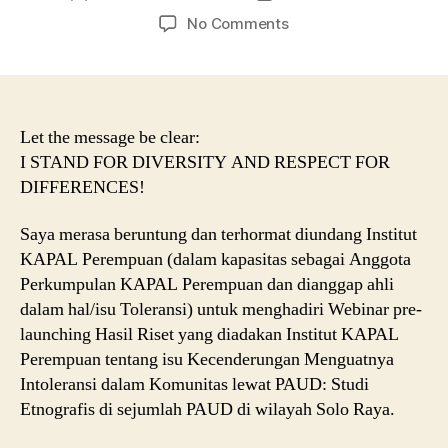
author
date
on
No Comments
[DAY_NINETYSEVEN]
Webinar_Pre-
Launching_HasilRiset
Sikap
dan
Let the message be clear:
Praktik
I STAND FOR DIVERSITY AND RESPECT FOR
Intoleran
DIFFERENCES!
dalam
Komunitas
Saya merasa beruntung dan terhormat diundang Institut
lewat
KAPAL Perempuan (dalam kapasitas sebagai Anggota
PAUD
Perkumpulan KAPAL Perempuan dan dianggap ahli
dalam hal/isu Toleransi) untuk menghadiri Webinar pre-
launching Hasil Riset yang diadakan Institut KAPAL
Perempuan tentang isu Kecenderungan Menguatnya
Intoleransi dalam Komunitas lewat PAUD: Studi
Etnografis di sejumlah PAUD di wilayah Solo Raya.