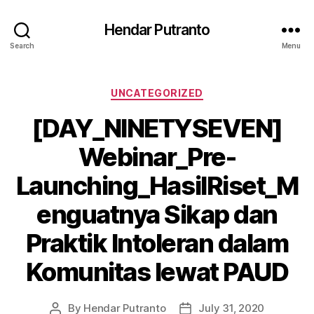
Hendar Putranto
Search
Menu
Categories
UNCATEGORIZED
[DAY_NINETYSEVEN]
Webinar_Pre-
Launching_HasilRiset_M
enguatnya Sikap dan
Praktik Intoleran dalam
Komunitas lewat PAUD
By
Hendar Putranto
July 31, 2020
Post
Post