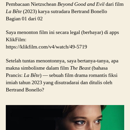
La
Pembacaan Nietzschean
Beyond Good and Evil
dari film
Bête
La Bête
(2023) karya sutradara Bertrand Bonello
AKA
Bagian 01 dari 02
The
Beast
Saya menonton film ini secara legal (berbayar) di apps
(2023)
KlikFilm:
https://klikfilm.com/v4/watch/49-5719
Setelah tuntas menontonnya, saya bertanya-tanya, apa
makna simbolisme dalam film
The Beast
(bahasa
Prancis:
La Bête
) — sebuah film drama romantis fiksi
imiah tahun 2023 yang disutradarai dan ditulis oleh
Bertrand Bonello?