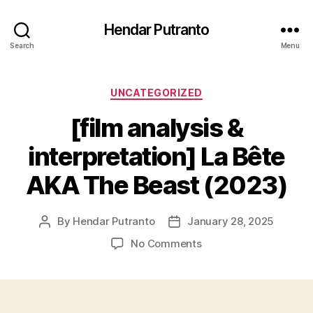
Hendar Putranto
Search
Menu
Categories
UNCATEGORIZED
[film analysis &
interpretation] La Bête
AKA The Beast (2023)
By
Hendar Putranto
January 28, 2025
Post
Post
author
date
on
No Comments
[film
analysis
&
interpretation]