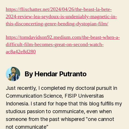
https://flixchatter.net/2024/04/26/the-beast-la-bete-
2024-review-lea-seydoux-is-undeniably-magnetic-in-
this-disconcerting-genre-bending-dystopian-film/
https://tomdavidson92.medium.com/the-beast-when-a-
difficult-film-becomes-great-on-second-watch-
ac8a42e8d280
By Hendar Putranto
Just recently, I completed my doctoral pursuit in
Communication Science, FISIP Universitas
Indonesia. I stand for hope that this blog fulfills my
studious passion to communicate, even when
someone from the past whispered "one cannot
not communicate"