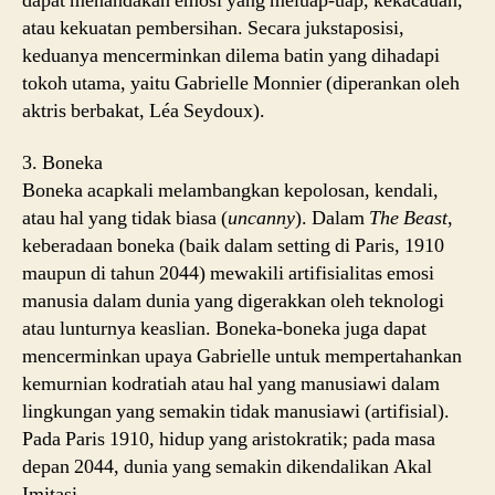
dapat menandakan emosi yang meluap-uap, kekacauan,
atau kekuatan pembersihan. Secara jukstaposisi,
keduanya mencerminkan dilema batin yang dihadapi
tokoh utama, yaitu Gabrielle Monnier (diperankan oleh
aktris berbakat, Léa Seydoux).
3. Boneka
Boneka acapkali melambangkan kepolosan, kendali,
atau hal yang tidak biasa (
uncanny
). Dalam
The Beast
,
keberadaan boneka (baik dalam setting di Paris, 1910
maupun di tahun 2044) mewakili artifisialitas emosi
manusia dalam dunia yang digerakkan oleh teknologi
atau lunturnya keaslian. Boneka-boneka juga dapat
mencerminkan upaya Gabrielle untuk mempertahankan
kemurnian kodratiah atau hal yang manusiawi dalam
lingkungan yang semakin tidak manusiawi (artifisial).
Pada Paris 1910, hidup yang aristokratik; pada masa
depan 2044, dunia yang semakin dikendalikan Akal
Imitasi.